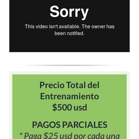
Precio Total del
Entrenamiento
$500 usd
PAGOS PARCIALES
* Paga $25 usd por cada una